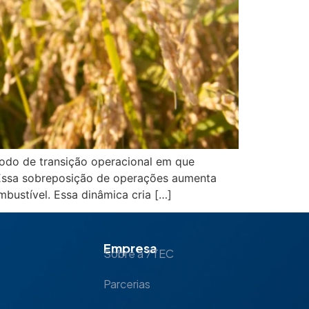
íodo de transição operacional em que
. Essa sobreposição de operações aumenta
bustível. Essa dinâmica cria […]
Empresa
Sobre a 7TEC
Parcerias