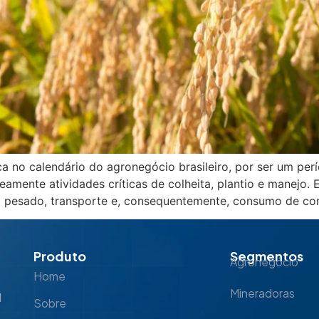
 no calendário do agronegócio brasileiro, por ser um per
eamente atividades críticas de colheita, plantio e manejo
 pesado, transporte e, consequentemente, consumo de com
Produto
Segmentos
Agronegócio
Home
Mineradoras
l
Sobre