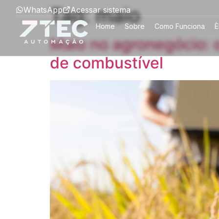
Tag:
maio
WhatsApp
Acessar sistema
Home
Sobre
Como Funciona
È
Maio no agronegócio: o
de combustível