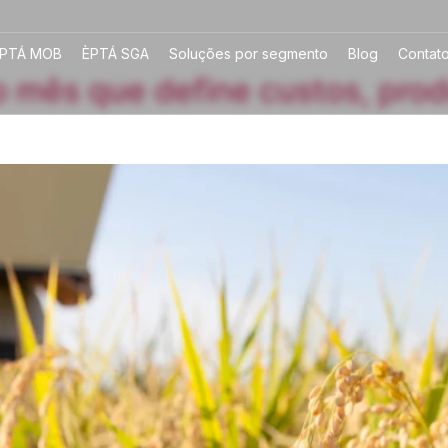
PTÁ MOB
ÈPTÁ SGA
Soluções por segmento
Blog
Contat
 mês que define custos, prod