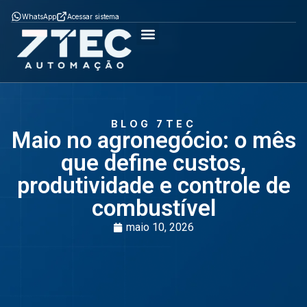
WhatsApp
Acessar sistema
Como Funciona
ÈPTÁ MOB
ÈPTÁ SGA
Soluções por segmento
BLOG 7TEC
Maio no agronegócio: o mês
que define custos,
produtividade e controle de
combustível
maio 10, 2026