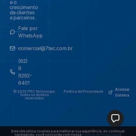
e o
crescimento
de clientes
e parceiros.
Fale por
WhatsApp
comercial@7tec.com.br
(62)
9
9292-
6401
Acessar
© 2025 7TEC Tecnologia.
Política de Privacidade
Todos os direitos
Sistema
reservados
Este site utiliza cookies para melhorar sua experiência. Ao continuar
navegando, você concorda com nossa
Política de Privacidade