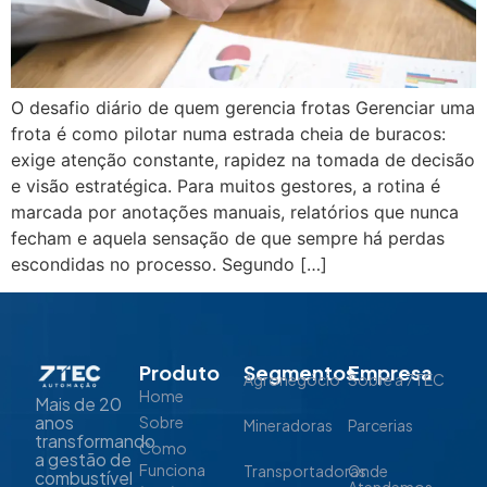
O desafio diário de quem gerencia frotas Gerenciar uma
frota é como pilotar numa estrada cheia de buracos:
exige atenção constante, rapidez na tomada de decisão
e visão estratégica. Para muitos gestores, a rotina é
marcada por anotações manuais, relatórios que nunca
fecham e aquela sensação de que sempre há perdas
escondidas no processo. Segundo […]
Produto
Segmentos
Empresa
Agronegócio
Sobre a 7TEC
Home
Mais de 20
anos
Sobre
Mineradoras
Parcerias
transformando
Como
a gestão de
Funciona
Transportadoras
Onde
combustível
Atendemos