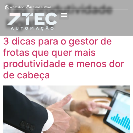
Tag:
produtividade
WhatsApp
Acessar sistema
logística
Como Funciona
ÈPTÁ MOB
ÈPTÁ SGA
Soluções por segmento
3 dicas para o gestor de
frotas que quer mais
produtividade e menos dor
de cabeça