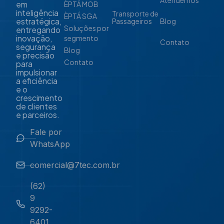
em
ÈPTÁ MOB
inteligência
Transporte de
ÈPTÁ SGA
estratégica,
Passageiros
Blog
Soluções por
entregando
inovação,
segmento
Contato
segurança
Blog
e precisão
Contato
para
impulsionar
a eficiência
e o
crescimento
de clientes
e parceiros.
Fale por
WhatsApp
comercial@7tec.com.br
(62)
9
9292-
6401