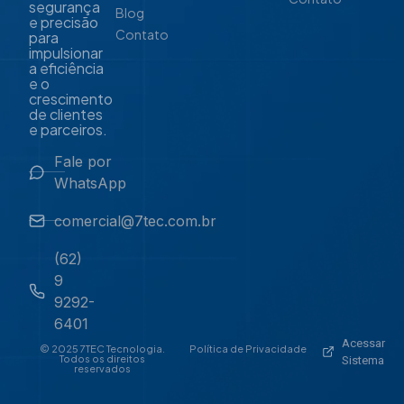
segurança
Blog
e precisão
Contato
para
impulsionar
a eficiência
e o
crescimento
de clientes
e parceiros.
Fale por
WhatsApp
comercial@7tec.com.br
(62)
9
9292-
6401
Acessar
© 2025 7TEC Tecnologia.
Política de Privacidade
Todos os direitos
Sistema
reservados