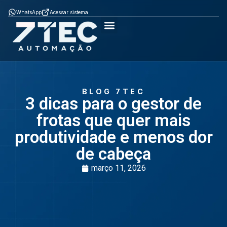
WhatsApp
Acessar sistema
Como Funciona
ÈPTÁ MOB
ÈPTÁ SGA
Soluções por segmento
BLOG 7TEC
3 dicas para o gestor de
frotas que quer mais
produtividade e menos dor
de cabeça
março 11, 2026