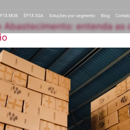
PTÁ MOB
ÈPTÁ SGA
Soluções por segmento
Blog
Contat
de Abastecimento: entenda as 
io