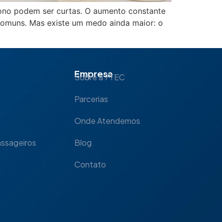
 sono podem ser curtas. O aumento constante
comuns. Mas existe um medo ainda maior: o
Empresa
Sobre a 7TEC
Parcerias
Onde Atendemos
assageiros
Blog
Contato