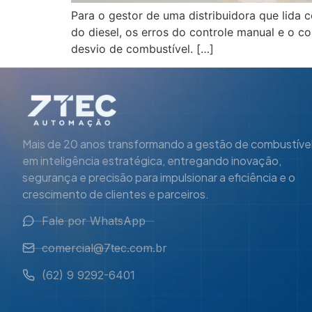
Para o gestor de uma distribuidora que lida
do diesel, os erros do controle manual e o
desvio de combustível. […]
Mais de 20 anos transformando a gestão de combustíve
em inteligência estratégica, entregando inovação,
segurança e precisão para impulsionar a eficiência e o
crescimento de clientes e parceiros.
Fale por WhatsApp
comercial@7tec.com.br
(62) 9 9292-6401