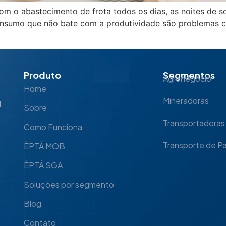
 com o abastecimento de frota todos os dias, as noites de
 consumo que não bate com a produtividade são problemas 
Produto
Segmentos
Agronegócio
Home
Mineradoras
l
Sobre
Transportadoras
Como Funciona
Transporte de P
ÈPTÁ MOB
ÈPTÁ SGA
Soluções por segmento
Blog
Contato