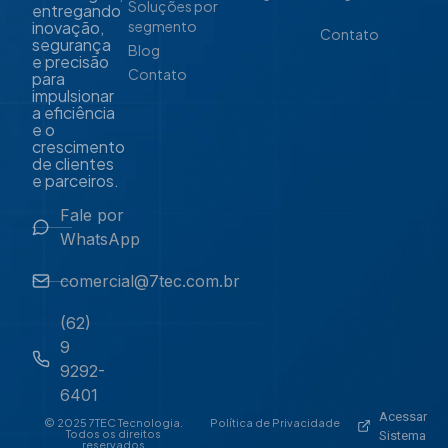
Soluções por
entregando
inovação,
segmento
Contato
segurança
Blog
e precisão
Contato
para
impulsionar
a eficiência
e o
crescimento
de clientes
e parceiros.
Fale por
WhatsApp
comercial@7tec.com.br
(62)
9
9292-
6401
Acessar
© 2025 7TEC Tecnologia.
Política de Privacidade
Todos os direitos
Sistema
reservados