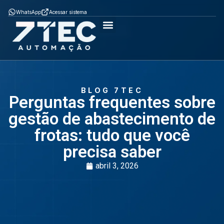
WhatsApp
Acessar sistema
Como Funciona
ÈPTÁ MOB
ÈPTÁ SGA
Soluções por segmento
BLOG 7TEC
Perguntas frequentes sobre
gestão de abastecimento de
frotas: tudo que você
precisa saber
abril 3, 2026