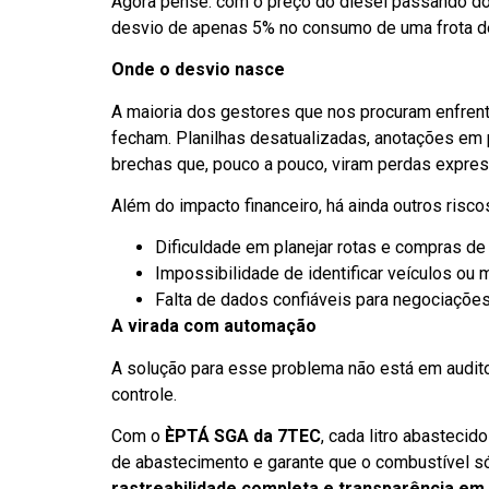
Agora pense: com o preço do diesel passando d
desvio de apenas 5% no consumo de uma frota de
Onde o desvio nasce
A maioria dos gestores que nos procuram enfren
fecham. Planilhas desatualizadas, anotações em p
brechas que, pouco a pouco, viram perdas expres
Além do impacto financeiro, há ainda outros risco
Dificuldade em planejar rotas e compras de
Impossibilidade de identificar veículos ou 
Falta de dados confiáveis para negociaçõe
A virada com automação
A solução para esse problema não está em audi
controle.
Com o
ÈPTÁ SGA da 7TEC
, cada litro abastecid
de abastecimento e garante que o combustível só 
rastreabilidade completa e transparência em