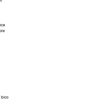
um
nca
bre
 bico