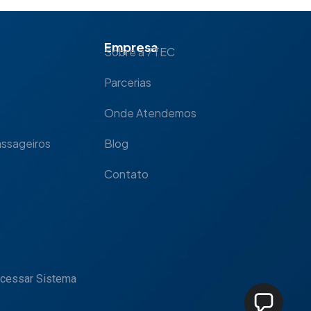
Empresa
Sobre a 7TEC
Parcerias
Onde Atendemos
assageiros
Blog
Contato
cessar Sistema