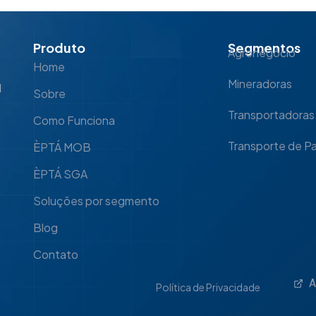
Produto
Segmentos
Agronegócio
Home
Mineradoras
l
Sobre
Transportadoras
Como Funciona
Transporte de P
ÈPTÁ MOB
ÈPTÁ SGA
Soluções por segmento
Blog
Contato
A
Política de Privacidade