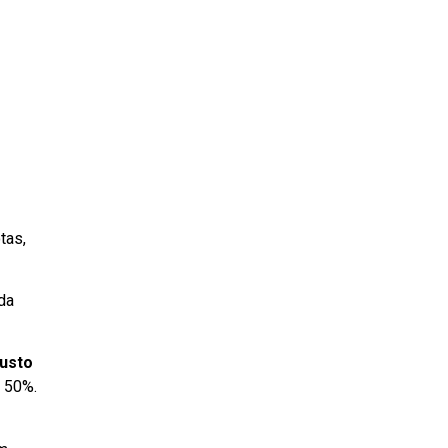
tas,
da
usto
a 50%.