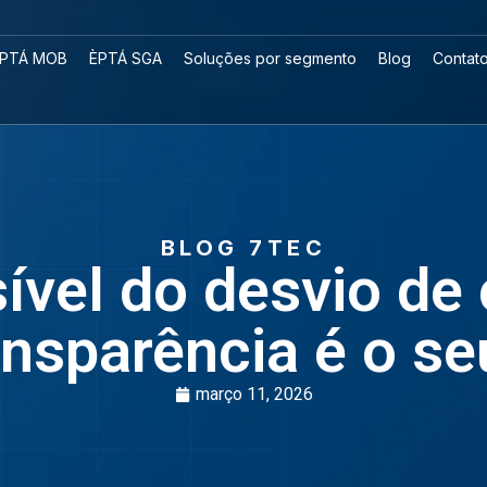
PTÁ MOB
ÈPTÁ SGA
Soluções por segmento
Blog
Contat
BLOG 7TEC
sível do desvio de
ansparência é o se
março 11, 2026