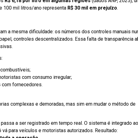
os
R$ 6,18 por litro em algumas regiões
(dados ANP, 2025), 
 100 mil litros/ano representa
R$ 30 mil em prejuízo
.
tam a mesma dificuldade: os números dos controles manuais nu
apel, controles descentralizados. Essa falta de transparência a
sivas.
s:
 combustíveis;
motoristas com consumo irregular;
s com fornecedores.
torias complexas e demoradas, mas sim em mudar o método de
o passa a ser registrado em tempo real. O sistema é integrado ao
vá para veículos e motoristas autorizados. Resultado:
 toda a operação
.