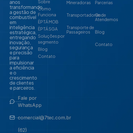
anos
Sobre
Mineradoras
Parcerias
transformando
Como
a gestão de
Funciona
Transportadoras
Onde
combustível
Atendemos
em
ÈPTÁ MOB
inteligência
Transporte de
ÈPTÁ SGA
estratégica,
Passageiros
Blog
Soluções por
entregando
inovação,
segmento
Contato
segurança
Blog
e precisão
Contato
para
impulsionar
a eficiência
e o
crescimento
de clientes
e parceiros.
Fale por
WhatsApp
comercial@7tec.com.br
(62)