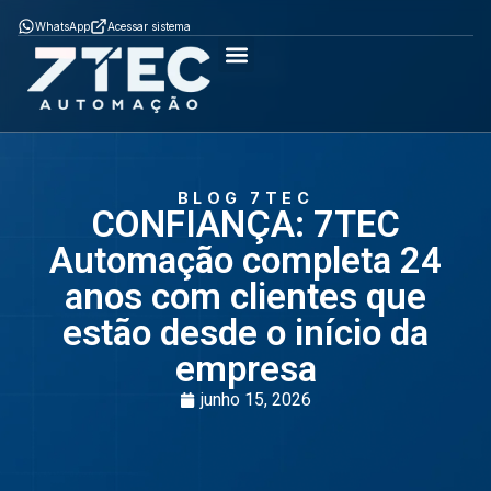
WhatsApp
Acessar sistema
Como Funciona
ÈPTÁ MOB
ÈPTÁ SGA
Soluções por segmento
BLOG 7TEC
CONFIANÇA: 7TEC
Automação completa 24
anos com clientes que
estão desde o início da
empresa
junho 15, 2026