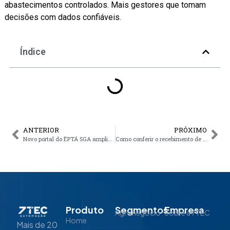
abastecimentos controlados. Mais gestores que tomam
decisões com dados confiáveis.
Índice
ANTERIOR
PRÓXIMO
Novo portal do ÈPTÁ SGA amplia acompanhamento da operação e gestão de combustível
Como conferir o recebimento de diesel corretamente e evitar pagar por litros que não entraram no tanque
Produto
Segmentos
Empresa
Agronegócio
Sobre a 7TEC
Home
Mais de 20