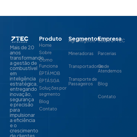
Produto
Segmentos
Empresa
Agronegócio
Sobre a 7TEC
Home
Mais de 20
anos
Sobre
Mineradoras
Parcerias
transformando
Como
a gestão de
Funciona
Transportadoras
Onde
combustível
Atendemos
em
ÈPTÁ MOB
inteligência
Transporte de
ÈPTÁ SGA
estratégica,
Passageiros
Blog
Soluções por
entregando
inovação,
segmento
Contato
segurança
Blog
e precisão
Contato
para
impulsionar
a eficiência
e o
crescimento
de clientes