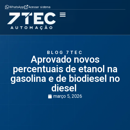
WhatsApp
Acessar sistema
Como Funciona
ÈPTÁ MOB
ÈPTÁ SGA
Soluções por segmento
BLOG 7TEC
Aprovado novos
percentuais de etanol na
gasolina e de biodiesel no
diesel
março 5, 2026