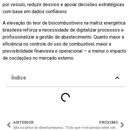
por veículo, reduzir desvios e apoiar decisões estratégicas
com base em dados confiáveis.
A elevação do teor de biocombustíveis na matriz energética
brasileira reforça a necessidade de digitalizar processos e
profissionalizar a gestão de abastecimento. Quanto maior a
eficiência no controle do uso de combustível, maior a
previsibilidade financeira e operacional — e menor o impacto
de oscilações no mercado externo.
Índice
ANTERIOR
PRÓXIMO
Alta no preço do diesel pressiona o transporte de cargas: como a tecnologia pode reduzir custos e salvar margens
Tudo que você precisa saber sobre a nova NR-1 e como o ÈPTÁ SGA ajuda sua empresa a cumprir