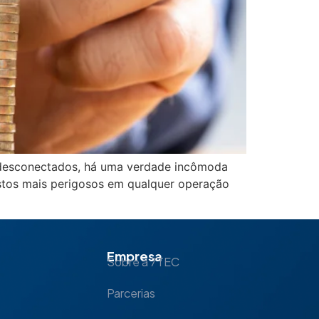
as desconectados, há uma verdade incômoda
ustos mais perigosos em qualquer operação
Empresa
Sobre a 7TEC
Parcerias