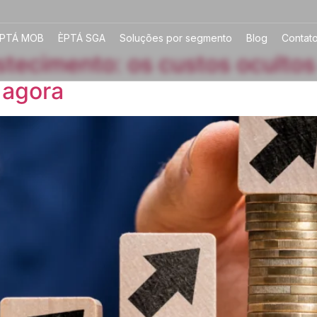
PTÁ MOB
ÈPTÁ SGA
Soluções por segmento
Blog
Contat
tecimento: os custos ocultos
 agora