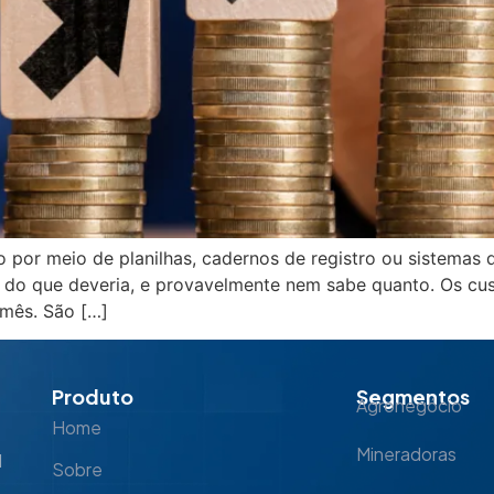
to por meio de planilhas, cadernos de registro ou sistem
s do que deveria, e provavelmente nem sabe quanto. Os c
mês. São […]
Produto
Segmentos
Agronegócio
Home
Mineradoras
l
Sobre