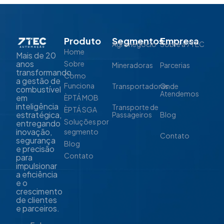
Produto
Segmentos
Empresa
Agronegócio
Sobre a 7TEC
Home
Mais de 20
anos
Sobre
Mineradoras
Parcerias
transformando
Como
a gestão de
Funciona
Transportadoras
Onde
combustível
Atendemos
em
ÈPTÁ MOB
inteligência
Transporte de
ÈPTÁ SGA
estratégica,
Passageiros
Blog
Soluções por
entregando
inovação,
segmento
Contato
segurança
Blog
e precisão
Contato
para
impulsionar
a eficiência
e o
crescimento
de clientes
e parceiros.