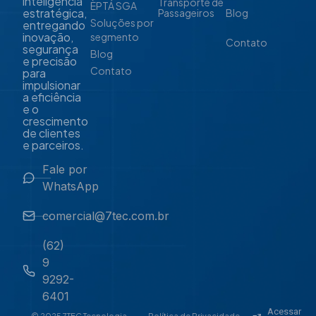
inteligência
Transporte de
ÈPTÁ SGA
estratégica,
Passageiros
Blog
Soluções por
entregando
inovação,
segmento
Contato
segurança
Blog
e precisão
Contato
para
impulsionar
a eficiência
e o
crescimento
de clientes
e parceiros.
Fale por
WhatsApp
comercial@7tec.com.br
(62)
9
9292-
6401
Acessar
© 2025 7TEC Tecnologia.
Política de Privacidade