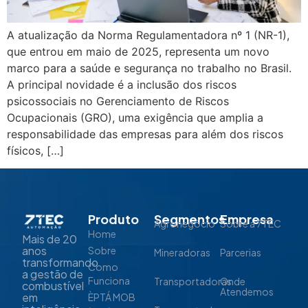
A atualização da Norma Regulamentadora nº 1 (NR-1),
que entrou em maio de 2025, representa um novo
marco para a saúde e segurança no trabalho no Brasil.
A principal novidade é a inclusão dos riscos
psicossociais no Gerenciamento de Riscos
Ocupacionais (GRO), uma exigência que amplia a
responsabilidade das empresas para além dos riscos
físicos, […]
Produto
Segmentos
Empresa
Agronegócio
Sobre a 7TEC
Home
Mais de 20
anos
Sobre
Mineradoras
Parcerias
transformando
Como
a gestão de
Funciona
Transportadoras
Onde
combustível
Atendemos
em
ÈPTÁ MOB