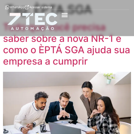
Tag:
ÈPTA SGA
WhatsApp
Acessar sistema
Tudo que você precisa
Como Funciona
ÈPTÁ MOB
ÈPTÁ SGA
Soluções por segmento
saber sobre a nova NR-1 e
como o ÈPTÁ SGA ajuda sua
empresa a cumprir